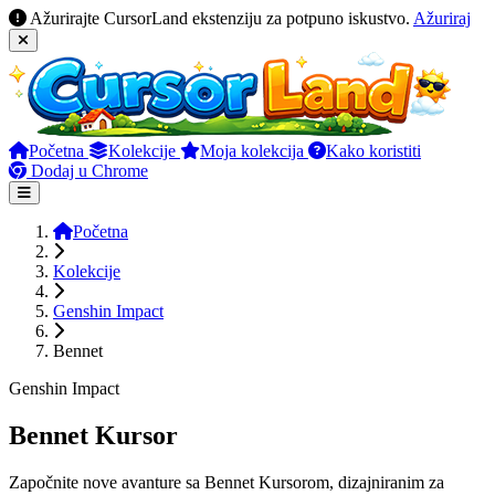
Ažurirajte CursorLand ekstenziju za potpuno iskustvo.
Ažuriraj
Početna
Kolekcije
Moja kolekcija
Kako koristiti
Dodaj u Chrome
Početna
Kolekcije
Genshin Impact
Bennet
Genshin Impact
Bennet Kursor
Započnite nove avanture sa Bennet Kursorom, dizajniranim za