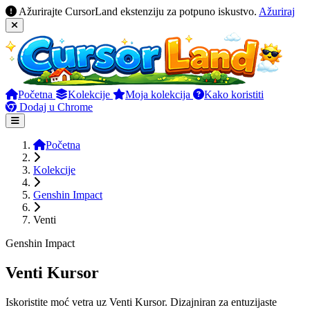
Ažurirajte CursorLand ekstenziju za potpuno iskustvo.
Ažuriraj
Početna
Kolekcije
Moja kolekcija
Kako koristiti
Dodaj u Chrome
Početna
Kolekcije
Genshin Impact
Venti
Genshin Impact
Venti Kursor
Iskoristite moć vetra uz Venti Kursor. Dizajniran za entuzijaste