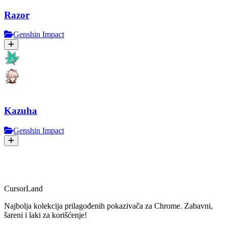
Razor
Genshin Impact
Kazuha
Genshin Impact
CursorLand
Najbolja kolekcija prilagođenih pokazivača za Chrome. Zabavni,
šareni i laki za korišćenje!