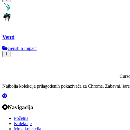
Venti
Genshin Impact
Curs
Najbolja kolekcija prilagođenih pokazivača za Chrome. Zabavni, šareni
Navigacija
Početna
Kolekcije
Moja kolekcija