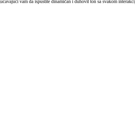
avajući vam da ispustite dinamičan i duhovit ton sa svakom interakci