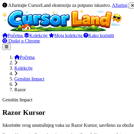
Ažurirajte CursorLand ekstenziju za potpuno iskustvo.
Ažuriraj
Početna
Kolekcije
Moja kolekcija
Kako koristiti
Dodaj u Chrome
Početna
Kolekcije
Genshin Impact
Razor
Genshin Impact
Razor Kursor
Iskoristite svog unutrašnjeg vuka uz Razor Kursor, savršeno za oboža