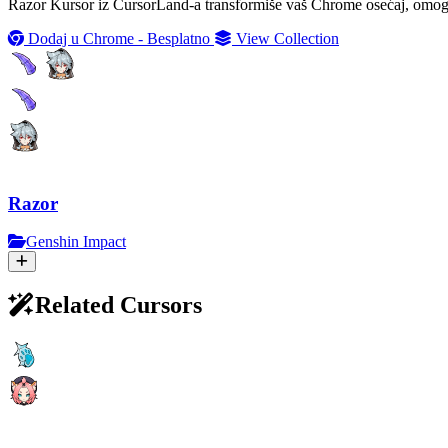
Razor Kursor iz CursorLand-a transformiše vaš Chrome osećaj, omoguć
Dodaj u Chrome - Besplatno
View Collection
Razor
Genshin Impact
Related Cursors