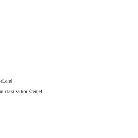
orLand
 i laki za korišćenje!