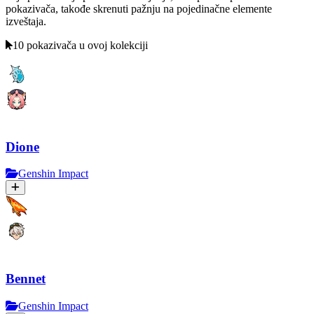
pokazivača, takođe skrenuti pažnju na pojedinačne elemente
izveštaja.
10 pokazivača u ovoj kolekciji
Dione
Genshin Impact
Bennet
Genshin Impact