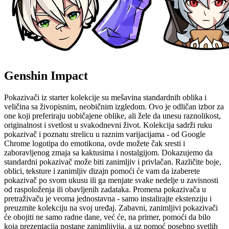
Genshin Impact
Pokazivači iz starter kolekcije su mešavina standardnih oblika i
veličina sa živopisnim, neobičnim izgledom. Ovo je odličan izbor za
one koji preferiraju uobičajene oblike, ali žele da unesu raznolikost,
originalnost i svetlost u svakodnevni život. Kolekcija sadrži ruku
pokazivač i poznatu strelicu u raznim varijacijama - od Google
Chrome logotipa do emotikona, ovde možete čak sresti i
zaboravljenog zmaja sa kaktusima i nostalgijom. Dokazujemo da
standardni pokazivač može biti zanimljiv i privlačan. Različite boje,
oblici, teksture i zanimljiv dizajn pomoći će vam da izaberete
pokazivač po svom ukusu ili ga menjate svake nedelje u zavisnosti
od raspoloženja ili obavljenih zadataka. Promena pokazivača u
pretraživaču je veoma jednostavna - samo instalirajte ekstenziju i
preuzmite kolekciju na svoj uređaj. Zabavni, zanimljivi pokazivači
će obojiti ne samo radne dane, već će, na primer, pomoći da bilo
koja prezentacija postane zanimljivija, a uz pomoć posebno svetlih