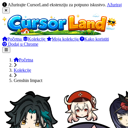
Ažurirajte CursorLand ekstenziju za potpuno iskustvo.
Ažuriraj
Početna
Kolekcije
Moja kolekcija
Kako koristiti
Dodaj u Chrome
Početna
Kolekcije
Genshin Impact