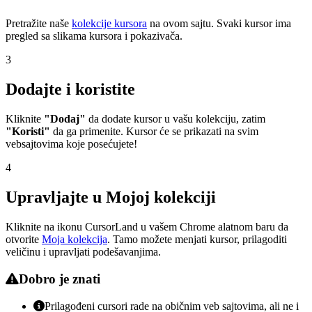
Pretražite naše
kolekcije kursora
na ovom sajtu. Svaki kursor ima
pregled sa slikama kursora i pokazivača.
3
Dodajte i koristite
Kliknite
"Dodaj"
da dodate kursor u vašu kolekciju, zatim
"Koristi"
da ga primenite. Kursor će se prikazati na svim
vebsajtovima koje posećujete!
4
Upravljajte u Mojoj kolekciji
Kliknite na ikonu CursorLand u vašem Chrome alatnom baru da
otvorite
Moja kolekcija
. Tamo možete menjati kursor, prilagoditi
veličinu i upravljati podešavanjima.
Dobro je znati
Prilagođeni cursori rade na običnim veb sajtovima, ali ne i