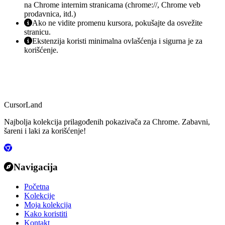
na Chrome internim stranicama (chrome://, Chrome veb
prodavnica, itd.)
Ako ne vidite promenu kursora, pokušajte da osvežite
stranicu.
Ekstenzija koristi minimalna ovlašćenja i sigurna je za
korišćenje.
CursorLand
Najbolja kolekcija prilagođenih pokazivača za Chrome. Zabavni,
šareni i laki za korišćenje!
Navigacija
Početna
Kolekcije
Moja kolekcija
Kako koristiti
Kontakt