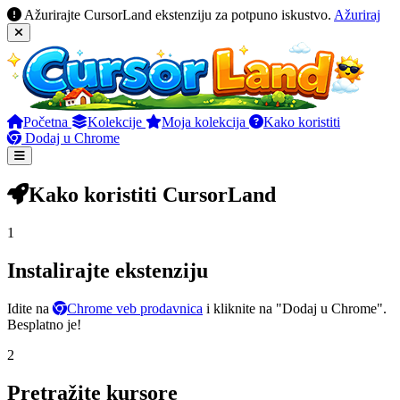
Ažurirajte CursorLand ekstenziju za potpuno iskustvo.
Ažuriraj
Početna
Kolekcije
Moja kolekcija
Kako koristiti
Dodaj u Chrome
Kako koristiti CursorLand
1
Instalirajte ekstenziju
Idite na
Chrome veb prodavnica
i kliknite na "Dodaj u Chrome".
Besplatno je!
2
Pretražite kursore