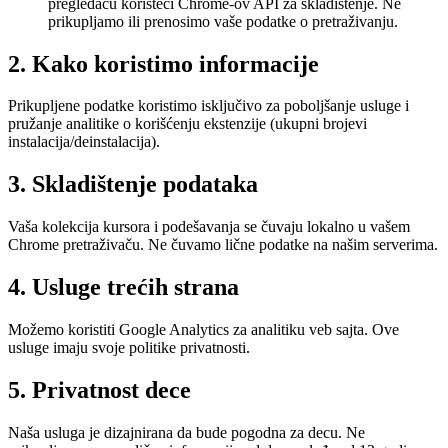
pregledaču koristeći Chrome-ov API za skladištenje. Ne
prikupljamo ili prenosimo vaše podatke o pretraživanju.
2. Kako koristimo informacije
Prikupljene podatke koristimo isključivo za poboljšanje usluge i
pružanje analitike o korišćenju ekstenzije (ukupni brojevi
instalacija/deinstalacija).
3. Skladištenje podataka
Vaša kolekcija kursora i podešavanja se čuvaju lokalno u vašem
Chrome pretraživaču. Ne čuvamo lične podatke na našim serverima.
4. Usluge trećih strana
Možemo koristiti Google Analytics za analitiku veb sajta. Ove
usluge imaju svoje politike privatnosti.
5. Privatnost dece
Naša usluga je dizajnirana da bude pogodna za decu. Ne