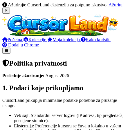
Ažurirajte CursorLand ekstenziju za potpuno iskustvo.
Ažuriraj
Početna
Kolekcije
Moja kolekcija
Kako koristiti
Dodaj u Chrome
Politika privatnosti
Poslednje ažuriranje:
August 2026
1. Podaci koje prikupljamo
CursorLand prikuplja minimalne podatke potrebne za pružanje
usluge:
Veb sajt: Standardni server logovi (IP adresa, tip pregledača,
posetjene stranice).
Ekstenzija: Preferencije kursora se čuvaju lokalno u vašem