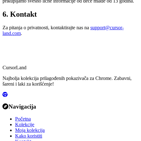
prikupljamo svesno lične informacije od dece mlađe od 13 godina.
6. Kontakt
Za pitanja o privatnosti, kontaktirajte nas na
support@cursor-
land.com
.
CursorLand
Najbolja kolekcija prilagođenih pokazivača za Chrome. Zabavni,
šareni i laki za korišćenje!
Navigacija
Početna
Kolekcije
Moja kolekcija
Kako koristiti