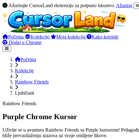
Ažurirajte CursorLand ekstenziju za potpuno iskustvo.
Ažuriraj
Početna
Kolekcije
Moja kolekcija
Kako koristiti
Dodaj u Chrome
Početna
Kolekcije
Rainbow Friends
Ljubičasti
Rainbow Friends
Purple Chrome Kursor
Uživite se u avanturu Rainbow Friends sa Purple kursorom! Prilagođe
bliže prevazilaženju izazova uz svoje omiljene likove.