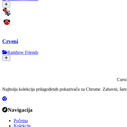
Crveni
Rainbow Friends
Curs
Najbolja kolekcija prilagođenih pokazivača za Chrome. Zabavni, šareni
Navigacija
Početna
Kolekcije