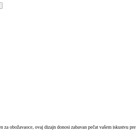
n za obožavaoce, ovaj dizajn donosi zabavan pečat vašem iskustvu pregl