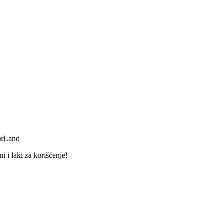
orLand
 i laki za korišćenje!