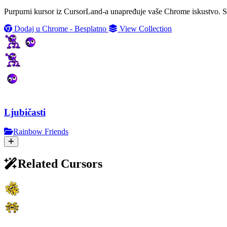
Purpurni kursor iz CursorLand-a unapređuje vaše Chrome iskustvo. Sv
Dodaj u Chrome - Besplatno
View Collection
Ljubičasti
Rainbow Friends
Related Cursors