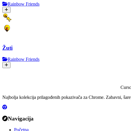
Rainbow Friends
Žuti
Rainbow Friends
Curs
Najbolja kolekcija prilagođenih pokazivača za Chrome. Zabavni, šareni
Navigacija
Početna