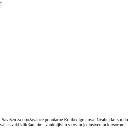
. Savršen za obožavaoce popularne Roblox igre, ovaj živahni kursor don
ajte svaki klik šarenim i zanimljivim sa ovim jedinstvenim kursorom!