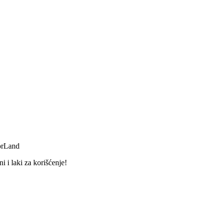
orLand
 i laki za korišćenje!