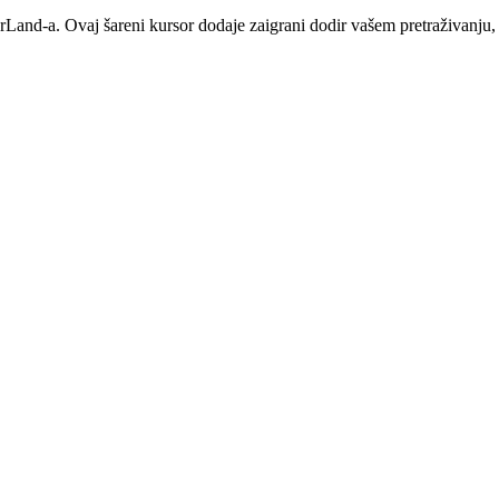
nd-a. Ovaj šareni kursor dodaje zaigrani dodir vašem pretraživanju, 