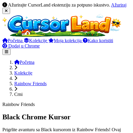
Ažurirajte CursorLand ekstenziju za potpuno iskustvo.
Ažuriraj
Početna
Kolekcije
Moja kolekcija
Kako koristiti
Dodaj u Chrome
Početna
Kolekcije
Rainbow Friends
Crni
Rainbow Friends
Black Chrome Kursor
Prigrlite avanturu sa Black kursorom iz Rainbow Friends! Ovaj