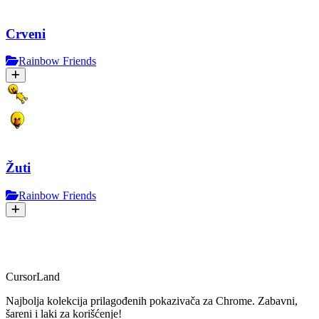
Crveni
Rainbow Friends
Žuti
Rainbow Friends
CursorLand
Najbolja kolekcija prilagođenih pokazivača za Chrome. Zabavni,
šareni i laki za korišćenje!