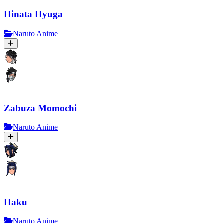
Hinata Hyuga
Naruto Anime
Zabuza Momochi
Naruto Anime
Haku
Naruto Anime