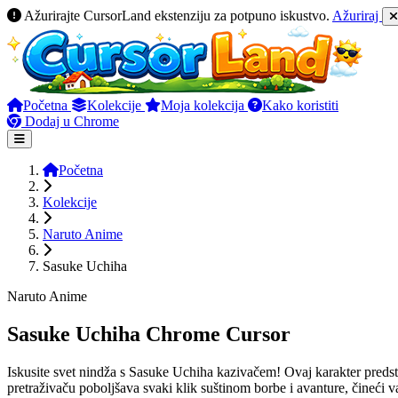
Ažurirajte CursorLand ekstenziju za potpuno iskustvo.
Ažuriraj
Početna
Kolekcije
Moja kolekcija
Kako koristiti
Dodaj u Chrome
Početna
Kolekcije
Naruto Anime
Sasuke Uchiha
Naruto Anime
Sasuke Uchiha Chrome Cursor
Iskusite svet nindža s Sasuke Uchiha kazivačem! Ovaj karakter preds
pretraživaču poboljšava svaki klik suštinom borbe i avanture, čineći va