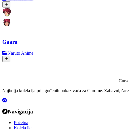
Gaara
Naruto Anime
Curs
Najbolja kolekcija prilagođenih pokazivača za Chrome. Zabavni, šareni
Navigacija
Početna
Kolekcije