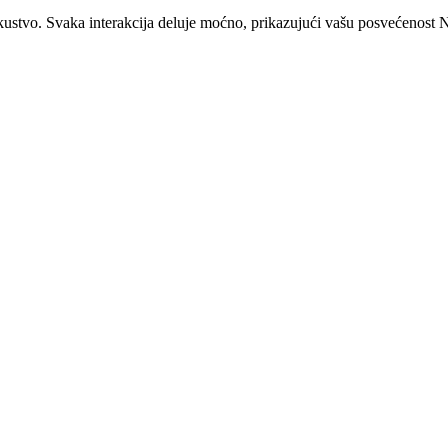
stvo. Svaka interakcija deluje moćno, prikazujući vašu posvećenost Na