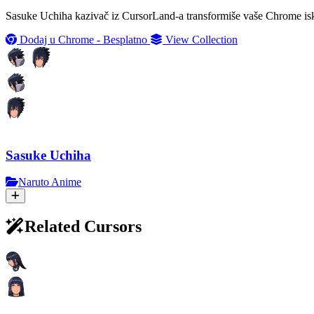
Sasuke Uchiha kazivač iz CursorLand-a transformiše vaše Chrome isku
Dodaj u Chrome - Besplatno
View Collection
Sasuke Uchiha
Naruto Anime
Related Cursors