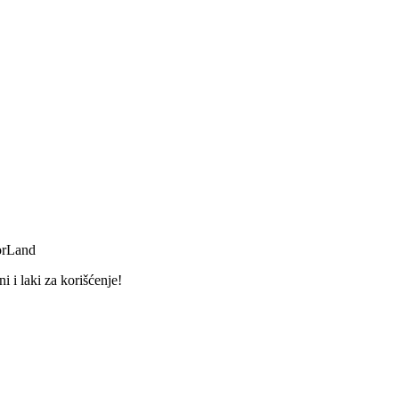
orLand
 i laki za korišćenje!