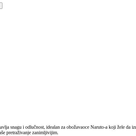
tavlja snagu i odlučnost, idealan za obožavaoce Naruto-a koji žele da 
še pretraživanje zanimljivijim.