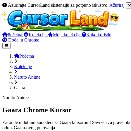
Ažurirajte CursorLand ekstenziju za potpuno iskustvo.
Ažuriraj
Početna
Kolekcije
Moja kolekcija
Kako koristiti
Dodaj u Chrome
Početna
Kolekcije
Naruto Anime
Gaara
Naruto Anime
Gaara Chrome Kursor
Zaronite u dubinu karaktera sa Gaara kursorom! Savršen za prave oboža
odraz Gaara-ovog putovanja.