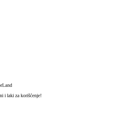
orLand
 i laki za korišćenje!