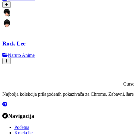
Rock Lee
Naruto Anime
Curs
Najbolja kolekcija prilagođenih pokazivača za Chrome. Zabavni, šareni
Navigacija
Početna
Kolekcije