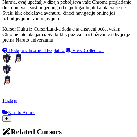
Naruta, ovaj upečatljiv dizajn poboljšava vaše Chrome pregledanje
dok obuhvata suštinu jednog od najintrigantnijih karaktera serije.
Svaki klik obeležava avanturu, čineći navigaciju online još
uzbudljivijom i zanimljivijom.
Kursor Haku iz CursorLand-a dodaje tajanstveni pečat vašim
Chrome interakcijama. Svaki klik poziva na istraživanje i divljenje
prema Naruto univerzumu.
Dodaj u Chrome - Besplatno
View Collection
Haku
Naruto Anime
Related Cursors