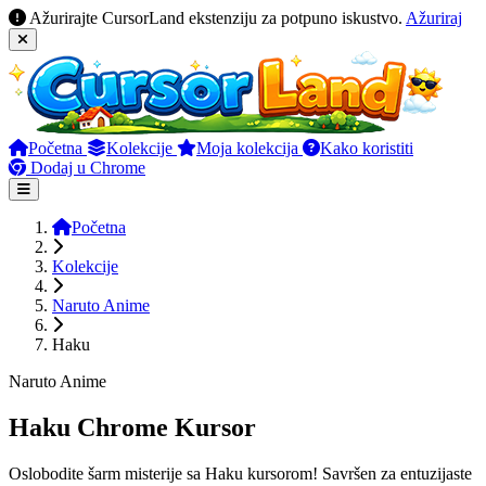
Ažurirajte CursorLand ekstenziju za potpuno iskustvo.
Ažuriraj
Početna
Kolekcije
Moja kolekcija
Kako koristiti
Dodaj u Chrome
Početna
Kolekcije
Naruto Anime
Haku
Naruto Anime
Haku Chrome Kursor
Oslobodite šarm misterije sa Haku kursorom! Savršen za entuzijaste