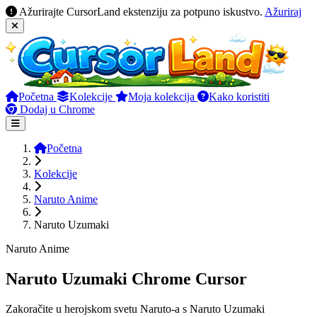
Ažurirajte CursorLand ekstenziju za potpuno iskustvo.
Ažuriraj
Početna
Kolekcije
Moja kolekcija
Kako koristiti
Dodaj u Chrome
Početna
Kolekcije
Naruto Anime
Naruto Uzumaki
Naruto Anime
Naruto Uzumaki Chrome Cursor
Zakoračite u herojskom svetu Naruto-a s Naruto Uzumaki