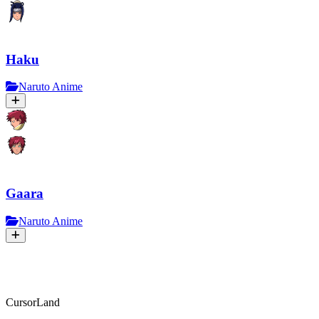
Haku
Naruto Anime
Gaara
Naruto Anime
CursorLand