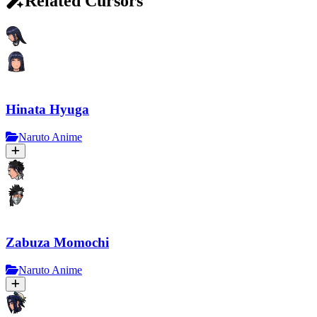
Related Cursors
Hinata Hyuga
Naruto Anime
Zabuza Momochi
Naruto Anime