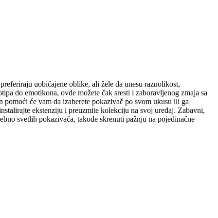
referiraju uobičajene oblike, ali žele da unesu raznolikost,
gotipa do emotikona, ovde možete čak sresti i zaboravljenog zmaja sa
zajn pomoći će vam da izaberete pokazivač po svom ukusu ili ga
talirajte ekstenziju i preuzmite kolekciju na svoj uređaj. Zabavni,
osebno svetlih pokazivača, takođe skrenuti pažnju na pojedinačne