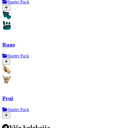
Starter Pack
Rune
Starter Pack
Prsti
Starter Pack
Više kolekcija