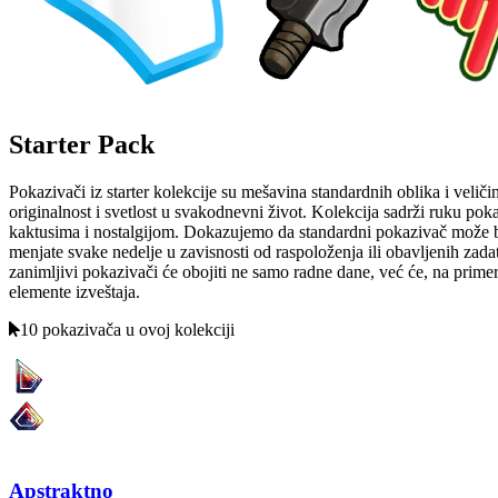
Starter Pack
Pokazivači iz starter kolekcije su mešavina standardnih oblika i veliči
originalnost i svetlost u svakodnevni život. Kolekcija sadrži ruku po
kaktusima i nostalgijom. Dokazujemo da standardni pokazivač može biti
menjate svake nedelje u zavisnosti od raspoloženja ili obavljenih zad
zanimljivi pokazivači će obojiti ne samo radne dane, već će, na prime
elemente izveštaja.
10 pokazivača u ovoj kolekciji
Apstraktno