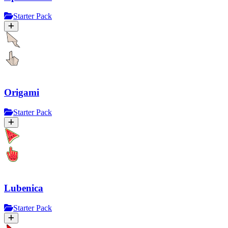
Starter Pack
Origami
Starter Pack
Lubenica
Starter Pack