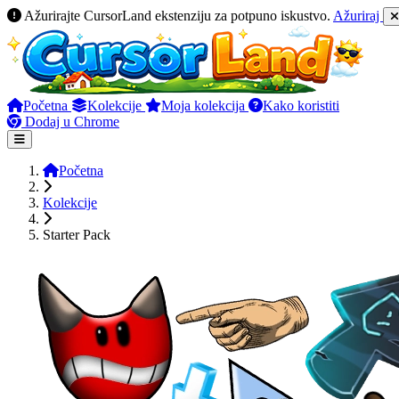
Ažurirajte CursorLand ekstenziju za potpuno iskustvo.
Ažuriraj
Početna
Kolekcije
Moja kolekcija
Kako koristiti
Dodaj u Chrome
Početna
Kolekcije
Starter Pack