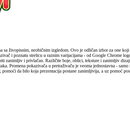
na sa živopisnim, neobičnim izgledom. Ovo je odličan izbor za one koji p
kazivač i poznatu strelicu u raznim varijacijama - od Google Chrome lo
 zanimljiv i privlačan. Različite boje, oblici, teksture i zanimljiv di
ataka. Promena pokazivača u pretraživaču je veoma jednostavna - samo ins
r, pomoći da bilo koja prezentacija postane zanimljivija, a uz pomoć p