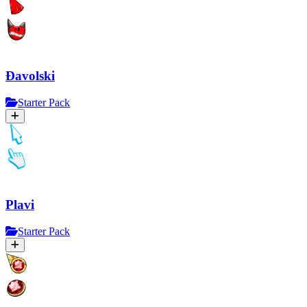
Đavolski
Starter Pack
Plavi
Starter Pack