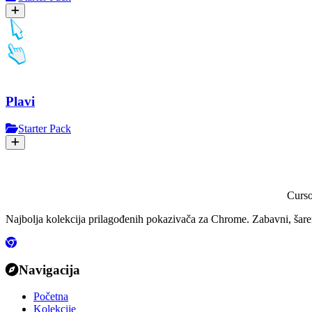
Plavi
Starter Pack
Curs
Najbolja kolekcija prilagođenih pokazivača za Chrome. Zabavni, šareni
Navigacija
Početna
Kolekcije