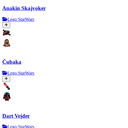
Anakin Skajvoker
Lego StarWars
Čubaka
Lego StarWars
Dart Vejder
Lego StarWars