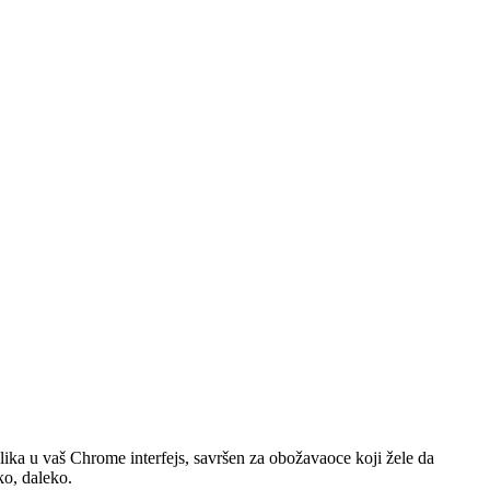
ika u vaš Chrome interfejs, savršen za obožavaoce koji žele da
ko, daleko.