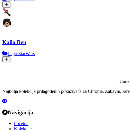
Kailo Ren
Lego StarWars
Curs
Najbolja kolekcija prilagođenih pokazivača za Chrome. Zabavni, šareni
Navigacija
Početna
Kolekcije