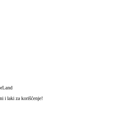
orLand
 i laki za korišćenje!