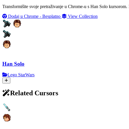
Transformišite svoje pretraživanje u Chrome-u s Han Solo kursorom. 
Dodaj u Chrome - Besplatno
View Collection
Han Solo
Lego StarWars
Related Cursors