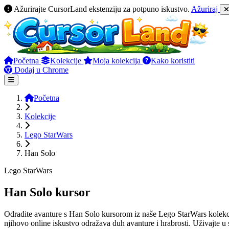
Ažurirajte CursorLand ekstenziju za potpuno iskustvo.
Ažuriraj
Početna
Kolekcije
Moja kolekcija
Kako koristiti
Dodaj u Chrome
Početna
Kolekcije
Lego StarWars
Han Solo
Lego StarWars
Han Solo kursor
Odradite avanture s Han Solo kursorom iz naše Lego StarWars kolekcij
njihovo online iskustvo odražava duh avanture i hrabrosti. Uživajte u