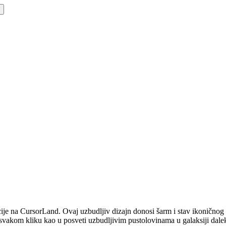
e na CursorLand. Ovaj uzbudljiv dizajn donosi šarm i stav ikoničnog l
 svakom kliku kao u posveti uzbudljivim pustolovinama u galaksiji dale