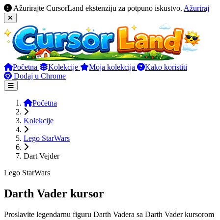
Ažurirajte CursorLand ekstenziju za potpuno iskustvo.
Ažuriraj
Početna
Kolekcije
Moja kolekcija
Kako koristiti
Dodaj u Chrome
Početna
Kolekcije
Lego StarWars
Dart Vejder
Lego StarWars
Darth Vader kursor
Proslavite legendarnu figuru Darth Vadera sa Darth Vader kursorom