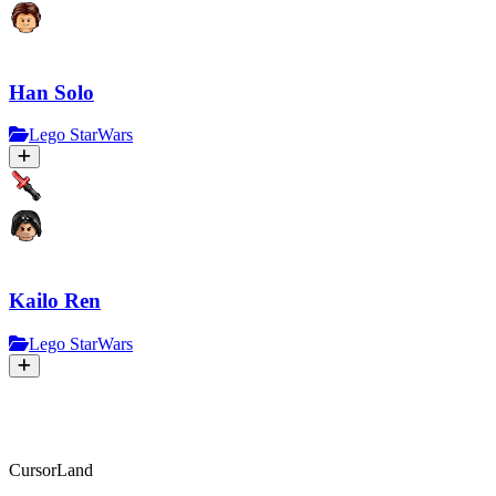
Han Solo
Lego StarWars
Kailo Ren
Lego StarWars
CursorLand