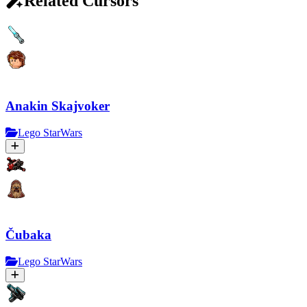
Related Cursors
Anakin Skajvoker
Lego StarWars
Čubaka
Lego StarWars