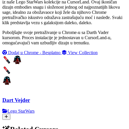
iz naše Lego StarWars kolekcije na CursorLand. Ovaj ikoničan
dizajn embodies snagu i složenost jednog od najpoznatijih likova
sage, idealno za obožavaoce koji žele da njihovo Chrome
pretraživačko iskustvo odražava zastrašujuću moć i nasleđe. Svaki
klik predstavlja vezu s galaksijom daleko, daleko.
Poboljšajte svoje pretraživanje u Chrome-u sa Darth Vader
kursorom. Proces instalacije je jednostavan u CursorLand-u,
omogućavajući vam uzbudljiv dizajn u trenutku.
Dodaj u Chrome - Besplatno
View Collection
Dart Vejder
Lego StarWars