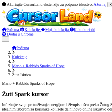
Ažurirajte CursorLand ekstenziju za potpuno iskustvo.
Ažuriraj
Početna
Kolekcije
Moja kolekcija
Kako koristiti
Dodaj u Chrome
Početna
Kolekcije
Mario + Rabbids Sparks of Hope
Žuta Iskrica
Mario + Rabbids Sparks of Hope
Žuti Spark kursor
Infuzirajte svoje pretraživanje energijom i živopisnošću preko Žutog 
idealnim izborom za korisnike koji žele da njihovo online iskustvo o