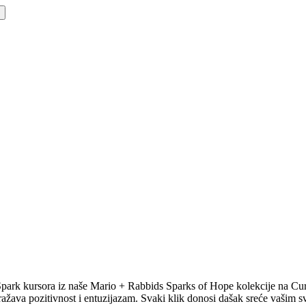
Spark kursora iz naše Mario + Rabbids Sparks of Hope kolekcije na Curs
dražava pozitivnost i entuzijazam. Svaki klik donosi dašak sreće vašim