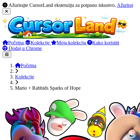
Ažurirajte CursorLand ekstenziju za potpuno iskustvo.
Ažuriraj
Početna
Kolekcije
Moja kolekcija
Kako koristiti
Dodaj u Chrome
Početna
Kolekcije
Mario + Rabbids Sparks of Hope