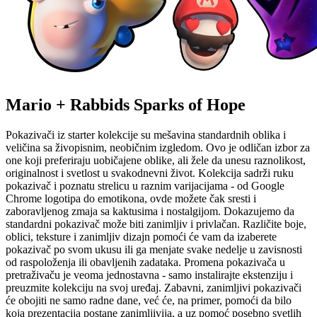
Mario + Rabbids Sparks of Hope
Pokazivači iz starter kolekcije su mešavina standardnih oblika i
veličina sa živopisnim, neobičnim izgledom. Ovo je odličan izbor za
one koji preferiraju uobičajene oblike, ali žele da unesu raznolikost,
originalnost i svetlost u svakodnevni život. Kolekcija sadrži ruku
pokazivač i poznatu strelicu u raznim varijacijama - od Google
Chrome logotipa do emotikona, ovde možete čak sresti i
zaboravljenog zmaja sa kaktusima i nostalgijom. Dokazujemo da
standardni pokazivač može biti zanimljiv i privlačan. Različite boje,
oblici, teksture i zanimljiv dizajn pomoći će vam da izaberete
pokazivač po svom ukusu ili ga menjate svake nedelje u zavisnosti
od raspoloženja ili obavljenih zadataka. Promena pokazivača u
pretraživaču je veoma jednostavna - samo instalirajte ekstenziju i
preuzmite kolekciju na svoj uređaj. Zabavni, zanimljivi pokazivači
će obojiti ne samo radne dane, već će, na primer, pomoći da bilo
koja prezentacija postane zanimljivija, a uz pomoć posebno svetlih