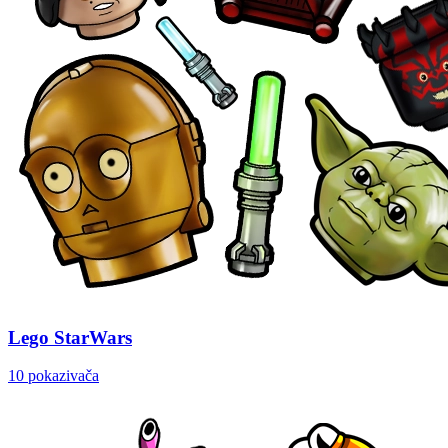
Lego StarWars
10 pokazivača