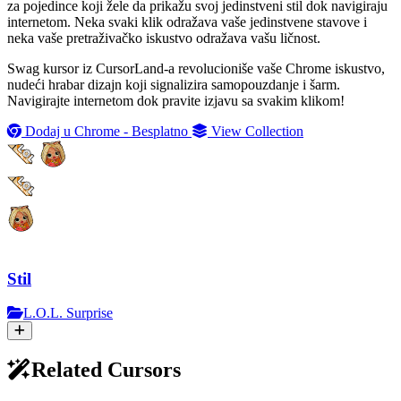
za pojedince koji žele da prikažu svoj jedinstveni stil dok navigiraju
internetom. Neka svaki klik odražava vaše jedinstvene stavove i
neka vaše pretraživačko iskustvo odražava vašu ličnost.
Swag kursor iz CursorLand-a revolucioniše vaše Chrome iskustvo,
nudeći hrabar dizajn koji signalizira samopouzdanje i šarm.
Navigirajte internetom dok pravite izjavu sa svakim klikom!
Dodaj u Chrome - Besplatno
View Collection
Stil
L.O.L. Surprise
Related Cursors