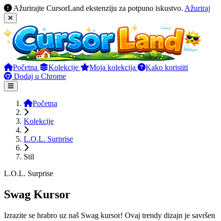
Ažurirajte CursorLand ekstenziju za potpuno iskustvo.
Ažuriraj
Početna
Kolekcije
Moja kolekcija
Kako koristiti
Dodaj u Chrome
Početna
Kolekcije
L.O.L. Surprise
Stil
L.O.L. Surprise
Swag Kursor
Izrazite se hrabro uz naš Swag kursor! Ovaj trendy dizajn je savršen