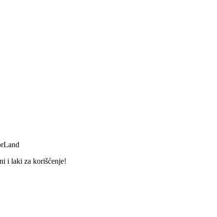
orLand
 i laki za korišćenje!