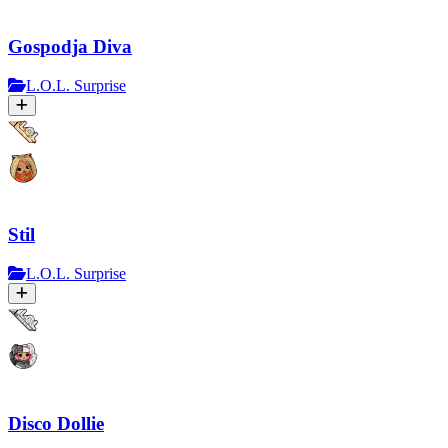
Gospodja Diva
L.O.L. Surprise
Stil
L.O.L. Surprise
Disco Dollie