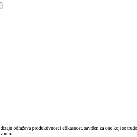
zajn odražava produktivnost i efikasnost, savršen za one koji se trude
zovanim.