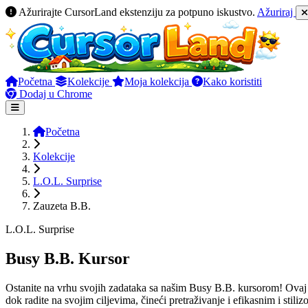
Ažurirajte CursorLand ekstenziju za potpuno iskustvo.
Ažuriraj
Početna
Kolekcije
Moja kolekcija
Kako koristiti
Dodaj u Chrome
Početna
Kolekcije
L.O.L. Surprise
Zauzeta B.B.
L.O.L. Surprise
Busy B.B. Kursor
Ostanite na vrhu svojih zadataka sa našim Busy B.B. kursorom! Ovaj di
dok radite na svojim ciljevima, čineći pretraživanje i efikasnim i stili