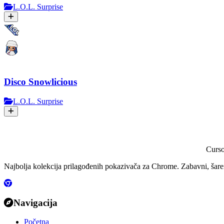
L.O.L. Surprise
Disco Snowlicious
L.O.L. Surprise
Curs
Najbolja kolekcija prilagođenih pokazivača za Chrome. Zabavni, šareni
Navigacija
Početna