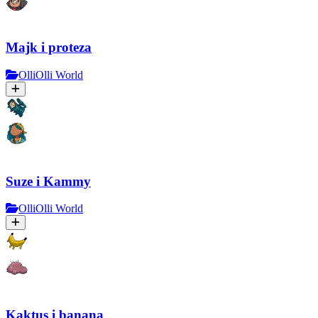
Majk i proteza
OlliOlli World
Suze i Kammy
OlliOlli World
Kaktus i banana