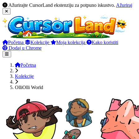
Ažurirajte CursorLand ekstenziju za potpuno iskustvo.
Ažuriraj
Početna
Kolekcije
Moja kolekcija
Kako koristiti
Dodaj u Chrome
Početna
Kolekcije
OlliOlli World