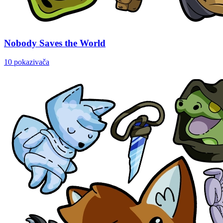
Nobody Saves the World
10 pokazivača