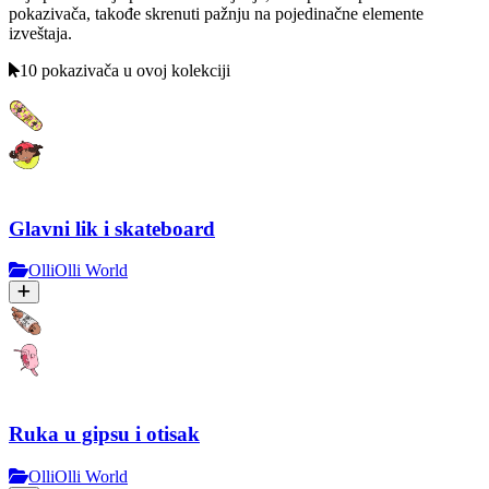
pokazivača, takođe skrenuti pažnju na pojedinačne elemente
izveštaja.
10 pokazivača u ovoj kolekciji
Glavni lik i skateboard
OlliOlli World
Ruka u gipsu i otisak
OlliOlli World