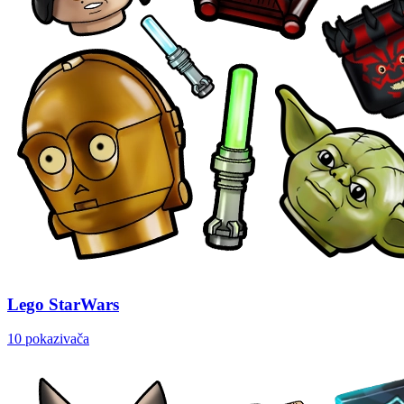
Lego StarWars
10 pokazivača