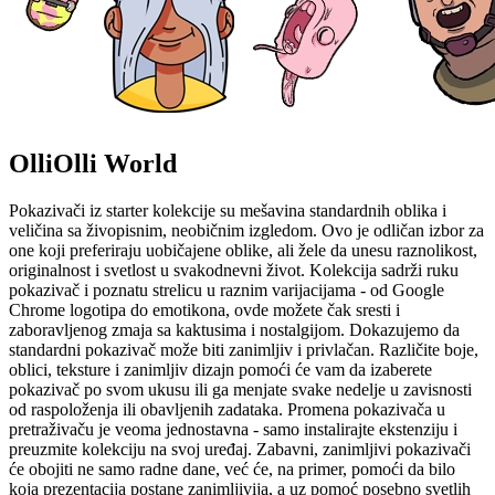
OlliOlli World
Pokazivači iz starter kolekcije su mešavina standardnih oblika i
veličina sa živopisnim, neobičnim izgledom. Ovo je odličan izbor za
one koji preferiraju uobičajene oblike, ali žele da unesu raznolikost,
originalnost i svetlost u svakodnevni život. Kolekcija sadrži ruku
pokazivač i poznatu strelicu u raznim varijacijama - od Google
Chrome logotipa do emotikona, ovde možete čak sresti i
zaboravljenog zmaja sa kaktusima i nostalgijom. Dokazujemo da
standardni pokazivač može biti zanimljiv i privlačan. Različite boje,
oblici, teksture i zanimljiv dizajn pomoći će vam da izaberete
pokazivač po svom ukusu ili ga menjate svake nedelje u zavisnosti
od raspoloženja ili obavljenih zadataka. Promena pokazivača u
pretraživaču je veoma jednostavna - samo instalirajte ekstenziju i
preuzmite kolekciju na svoj uređaj. Zabavni, zanimljivi pokazivači
će obojiti ne samo radne dane, već će, na primer, pomoći da bilo
koja prezentacija postane zanimljivija, a uz pomoć posebno svetlih