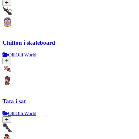
Chiffon i skateboard
OlliOlli World
Tata i sat
OlliOlli World