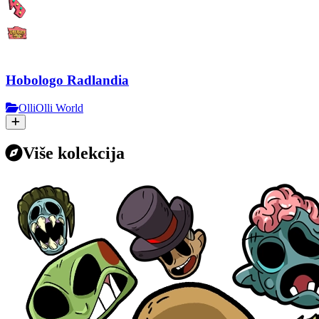
Hobologo Radlandia
OlliOlli World
Više kolekcija