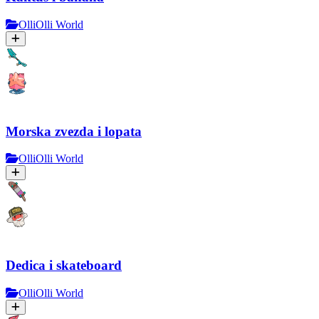
OlliOlli World
Morska zvezda i lopata
OlliOlli World
Dedica i skateboard
OlliOlli World