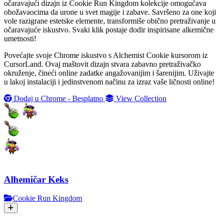
očaravajući dizajn iz Cookie Run Kingdom kolekcije omogućava
obožavaocima da urone u svet magije i zabave. Savršeno za one koji
vole razigrane estetske elemente, transformiše obično pretraživanje u
očaravajuće iskustvo. Svaki klik postaje dodir inspirisane alkemične
umetnosti!
Povećajte svoje Chrome iskustvo s Alchemist Cookie kursorom iz
CursorLand. Ovaj maštovit dizajn stvara zabavno pretraživačko
okruženje, čineći online zadatke angažovanijim i šarenijim. Uživajte
u lakoj instalaciji i jedinstvenom načinu za izraz vaše ličnosti online!
Dodaj u Chrome - Besplatno
View Collection
Alhemičar Keks
Cookie Run Kingdom