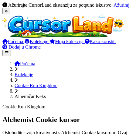
Ažurirajte CursorLand ekstenziju za potpuno iskustvo.
Ažuriraj
Početna
Kolekcije
Moja kolekcija
Kako koristiti
Dodaj u Chrome
Početna
Kolekcije
Cookie Run Kingdom
Alhemičar Keks
Cookie Run Kingdom
Alchemist Cookie kursor
Oslobodite svoju kreativnost s Alchemist Cookie kursorom! Ovaj