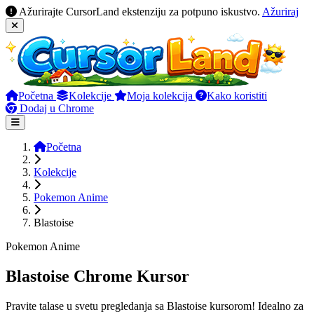
Ažurirajte CursorLand ekstenziju za potpuno iskustvo.
Ažuriraj
Početna
Kolekcije
Moja kolekcija
Kako koristiti
Dodaj u Chrome
Početna
Kolekcije
Pokemon Anime
Blastoise
Pokemon Anime
Blastoise Chrome Kursor
Pravite talase u svetu pregledanja sa Blastoise kursorom! Idealno za