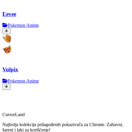
Eevee
Pokemon Anime
Vulpix
Pokemon Anime
CursorLand
Najbolja kolekcija prilagođenih pokazivača za Chrome. Zabavni,
šareni i laki za korišćenje!