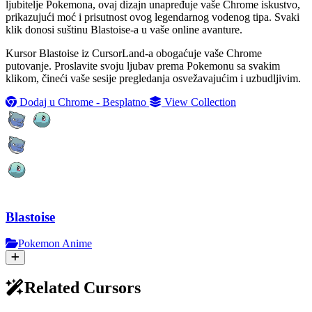
ljubitelje Pokemona, ovaj dizajn unapređuje vaše Chrome iskustvo,
prikazujući moć i prisutnost ovog legendarnog vodenog tipa. Svaki
klik donosi suštinu Blastoise-a u vaše online avanture.
Kursor Blastoise iz CursorLand-a obogaćuje vaše Chrome
putovanje. Proslavite svoju ljubav prema Pokemonu sa svakim
klikom, čineći vaše sesije pregledanja osvežavajućim i uzbudljivim.
Dodaj u Chrome - Besplatno
View Collection
Blastoise
Pokemon Anime
Related Cursors