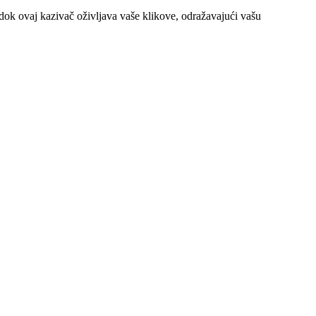
dok ovaj kazivač oživljava vaše klikove, odražavajući vašu