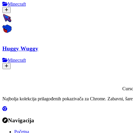
Minecraft
Huggy Wuggy
Minecraft
Curs
Najbolja kolekcija prilagođenih pokazivača za Chrome. Zabavni, šareni
Navigacija
Početna