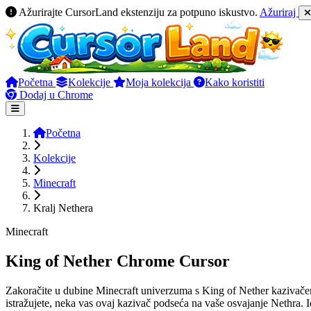
Ažurirajte CursorLand ekstenziju za potpuno iskustvo.
Ažuriraj
Početna
Kolekcije
Moja kolekcija
Kako koristiti
Dodaj u Chrome
Početna
Kolekcije
Minecraft
Kralj Nethera
Minecraft
King of Nether Chrome Cursor
Zakoračite u dubine Minecraft univerzuma s King of Nether kazivačem! 
istražujete, neka vas ovaj kazivač podseća na vaše osvajanje Nethra. 