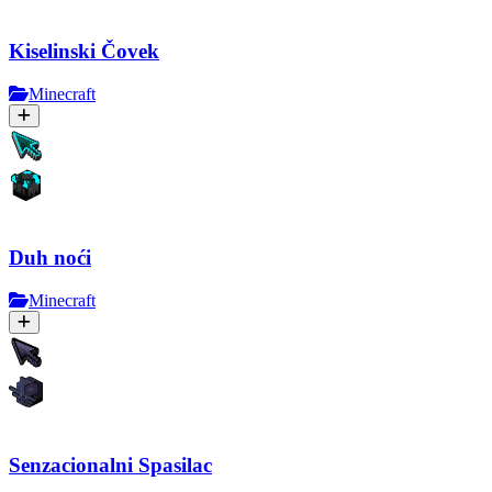
Kiselinski Čovek
Minecraft
Duh noći
Minecraft
Senzacionalni Spasilac