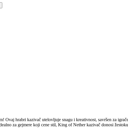
Ovaj hrabri kazivač utelovljuje snagu i kreativnost, savršen za igrače
Idealno za gejmere koji cene stil, King of Nether kazivač donosi žesto