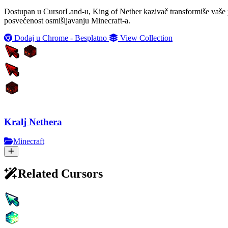
Dostupan u CursorLand-u, King of Nether kazivač transformiše vaše p
posvećenost osmišljavanju Minecraft-a.
Dodaj u Chrome - Besplatno
View Collection
Kralj Nethera
Minecraft
Related Cursors