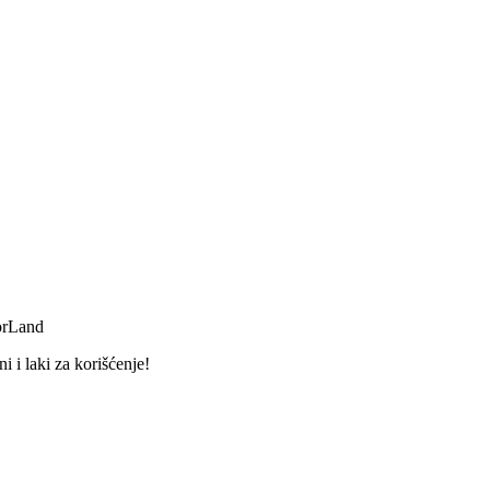
orLand
 i laki za korišćenje!