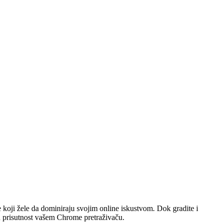
 koji žele da dominiraju svojim online iskustvom. Dok gradite i
ku prisutnost vašem Chrome pretraživaču.