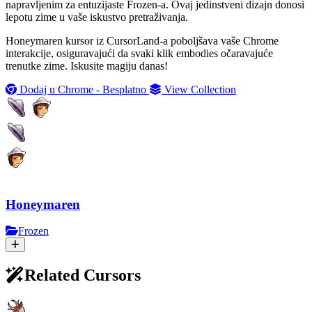
napravljenim za entuzijaste Frozen-a. Ovaj jedinstveni dizajn donosi
lepotu zime u vaše iskustvo pretraživanja.
Honeymaren kursor iz CursorLand-a poboljšava vaše Chrome
interakcije, osiguravajući da svaki klik embodies očaravajuće
trenutke zime. Iskusite magiju danas!
Dodaj u Chrome - Besplatno
View Collection
Honeymaren
Frozen
Related Cursors