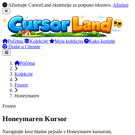
Ažurirajte CursorLand ekstenziju za potpuno iskustvo.
Ažuriraj
Početna
Kolekcije
Moja kolekcija
Kako koristiti
Dodaj u Chrome
Početna
Kolekcije
Frozen
Honeymaren
Frozen
Honeymaren Kursor
Navigirajte kroz hladne pejzaže s Honeymaren kursorom,