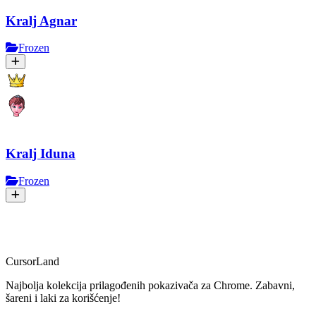
Kralj Agnar
Frozen
Kralj Iduna
Frozen
CursorLand
Najbolja kolekcija prilagođenih pokazivača za Chrome. Zabavni,
šareni i laki za korišćenje!