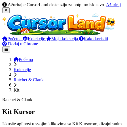
Ažurirajte CursorLand ekstenziju za potpuno iskustvo.
Ažuriraj
Početna
Kolekcije
Moja kolekcija
Kako koristiti
Dodaj u Chrome
Početna
Kolekcije
Ratchet & Clank
Kit
Ratchet & Clank
Kit Kursor
Iskusite agilnost u svojim klikovima sa Kit Kursorom, dizajniranim