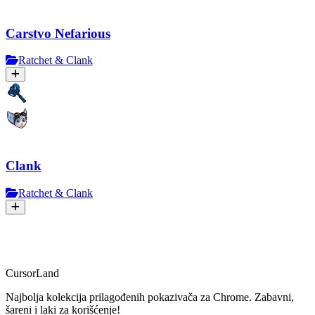
Carstvo Nefarious
Ratchet & Clank
Clank
Ratchet & Clank
CursorLand
Najbolja kolekcija prilagođenih pokazivača za Chrome. Zabavni,
šareni i laki za korišćenje!