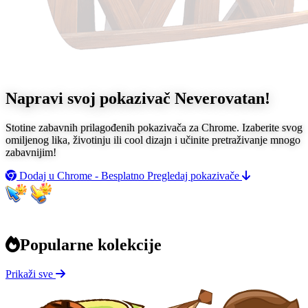
Napravi svoj pokazivač
Neverovatan!
Stotine zabavnih prilagođenih pokazivača za Chrome. Izaberite svog
omiljenog lika, životinju ili cool dizajn i učinite pretraživanje mnogo
zabavnijim!
Dodaj u Chrome - Besplatno
Pregledaj pokazivače
Popularne kolekcije
Prikaži sve