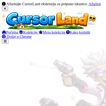
Ažurirajte CursorLand ekstenziju za potpuno iskustvo.
Ažuriraj
Početna
Kolekcije
Moja kolekcija
Kako koristiti
Dodaj u Chrome