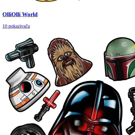
OlliOlli World
10 pokazivača