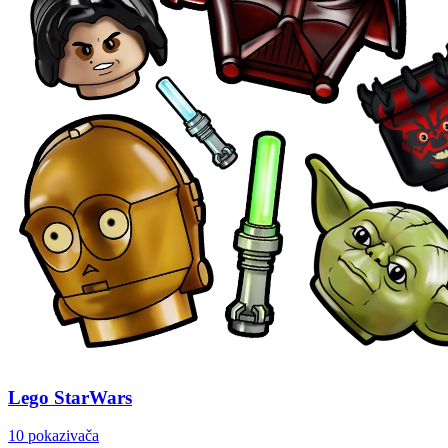
Lego StarWars
10 pokazivača